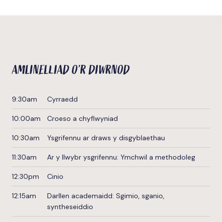
AMLINELLIAD O’R DIWRNOD
9:30am
Cyrraedd
10:00am
Croeso a chyflwyniad
10:30am
Ysgrifennu ar draws y disgyblaethau
11:30am
Ar y llwybr ysgrifennu: Ymchwil a methodoleg
12:30pm
Cinio
12:15am
Darllen academaidd: Sgimio, sganio,
syntheseiddio