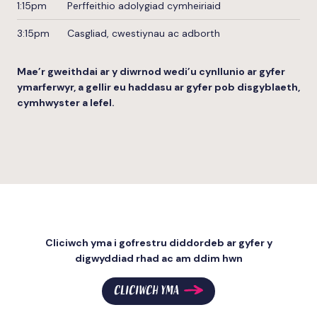
1:15pm
Perffeithio adolygiad cymheiriaid
3:15pm
Casgliad, cwestiynau ac adborth
Mae’r gweithdai ar y diwrnod wedi’u cynllunio ar gyfer
ymarferwyr, a gellir eu haddasu ar gyfer pob disgyblaeth,
cymhwyster a lefel.
Cliciwch yma i gofrestru diddordeb ar gyfer y
digwyddiad rhad ac am ddim hwn
CLICIWCH YMA