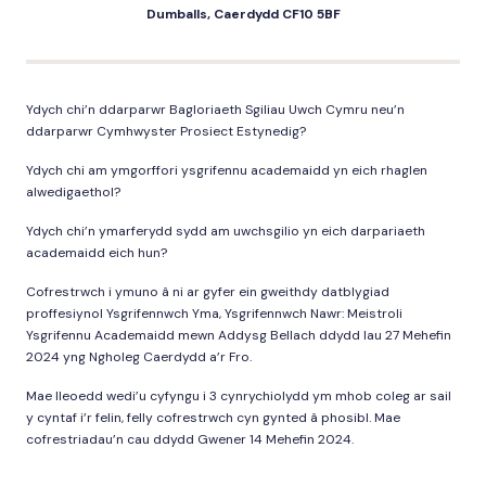
Dumballs, Caerdydd CF10 5BF
Ydych chi’n ddarparwr Bagloriaeth Sgiliau Uwch Cymru neu’n
ddarparwr Cymhwyster Prosiect Estynedig?
Ydych chi am ymgorffori ysgrifennu academaidd yn eich rhaglen
alwedigaethol?
Ydych chi’n ymarferydd sydd am uwchsgilio yn eich darpariaeth
academaidd eich hun?
Cofrestrwch i ymuno â ni ar gyfer ein gweithdy datblygiad
proffesiynol Ysgrifennwch Yma, Ysgrifennwch Nawr: Meistroli
Ysgrifennu Academaidd mewn Addysg Bellach ddydd Iau 27 Mehefin
2024 yng Ngholeg Caerdydd a’r Fro.
Mae lleoedd wedi’u cyfyngu i 3 cynrychiolydd ym mhob coleg ar sail
y cyntaf i’r felin, felly cofrestrwch cyn gynted â phosibl. Mae
cofrestriadau’n cau ddydd Gwener 14 Mehefin 2024.